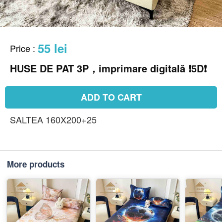
55 lei
Price
:
HUSE DE PAT 3P，imprimare digitală ❗️5D❗️
ADD TO CART
SALTEA 160X200+25
More products