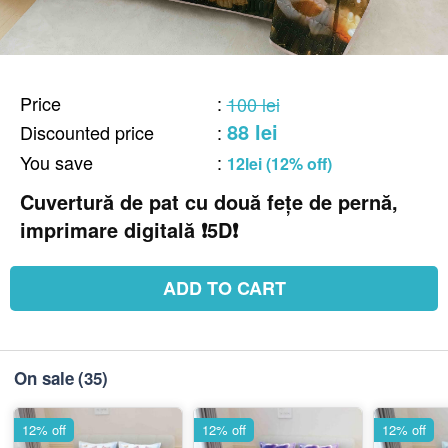
Price
:
100 lei
88 lei
Discounted price
:
You save
:
12lei (12% off)
Cuvertură de pat cu două fețe de pernă,
imprimare digitală ❗️5D❗️
ADD TO CART
On sale
(35)
12% off
12% off
12% off