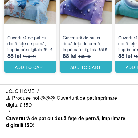
Cuvertură de pat cu
Cuvertură de pat cu
Cuvertură
două fețe de pernă,
două fețe de pernă,
două fețe
imprimare digitală ❗️5D❗️
imprimare digitală ❗️5D❗️
imprimare d
88 lei
88 lei
88 lei
100 lei
100 lei
10
ADD TO CART
ADD TO CART
ADD 
JOJO HOME
/
⚠️ Produse noi @@@ Cuvertură de pat imprimare
digitală ❗️5D
/
Cuvertură de pat cu două fețe de pernă, imprimare
digitală ❗️5D❗️