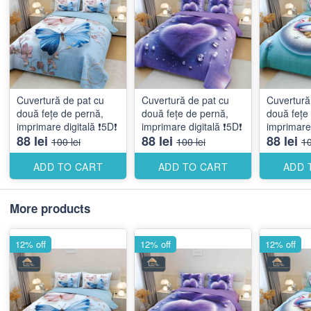
Cuvertură de pat cu
Cuvertură de pat cu
Cuvertură
două fețe de pernă,
două fețe de pernă,
două fețe
imprimare digitală ❗️5D❗️
imprimare digitală ❗️5D❗️
imprimare d
88 lei
88 lei
88 lei
100 lei
100 lei
10
ADD TO CART
ADD TO CART
ADD 
More products
12% off
12% off
12% off