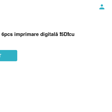
 6pcs imprimare digitală ❗️5D❗️cu
T