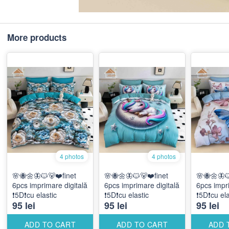
More products
4 photos
4 photos
🌸🐝🌼🦋🐱🐻❤️finet
🌸🐝🌼🦋🐱🐻❤️finet
🌸🐝🌼🦋
6pcs imprimare digitală
6pcs imprimare digitală
6pcs impri
❗️5D❗️cu elastic
❗️5D❗️cu elastic
❗️5D❗️cu el
95 lei
95 lei
95 lei
ADD TO CART
ADD TO CART
ADD 