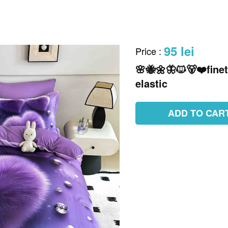
95 lei
Price
:
🌸🐝🌼🦋🐱🐻❤️finet
elastic
ADD TO CAR