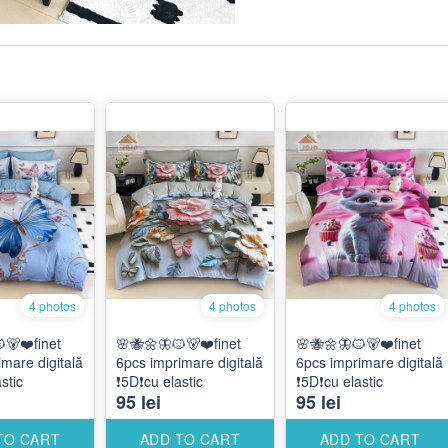
4 photos
4 photos
4 photos
🐻❤️finet
🌸🐝🌼🦋🐱🐻❤️finet
🌸🐝🌼🦋🐱🐻❤️finet
mare digitală
6pcs imprimare digitală
6pcs imprimare digitală
astic
❗️5D❗️cu elastic
❗️5D❗️cu elastic
95 lei
95 lei
TO CART
ADD TO CART
ADD TO CART