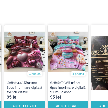
4 photos
4 photos
🌸🐝🌼🦋🐱🐻❤️finet
🌸🐝🌼🦋🐱🐻❤️finet
6pcs imprimare digitală
6pcs imprimare digitală
❗️5D❗️cu elastic
❗️5D❗️cu elastic
95 lei
95 lei
ADD TO CART
ADD TO CART
ADD