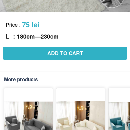
75 lei
Price
:
L ：180cm—230cm
ADD TO CART
More products