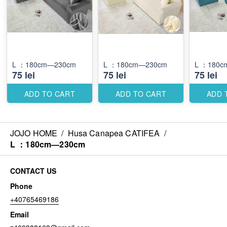
L ：180cm—230cm
L ：180cm—230cm
L ：180c
75 lei
75 lei
75 lei
ADD TO CART
ADD TO CART
ADD 
JOJO HOME
/
Husa Canapea CATIFEA
/
L ：180cm—230cm
CONTACT US
Phone
+40765469186
Email