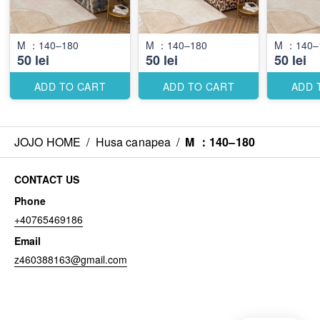
M ：140–180
M ：140–180
M ：140–
50 lei
50 lei
50 lei
ADD TO CART
ADD TO CART
ADD 
JOJO HOME
/
Husa canapea
/
M ：140–180
CONTACT US
Phone
+40765469186
Email
z460388163@gmail.com