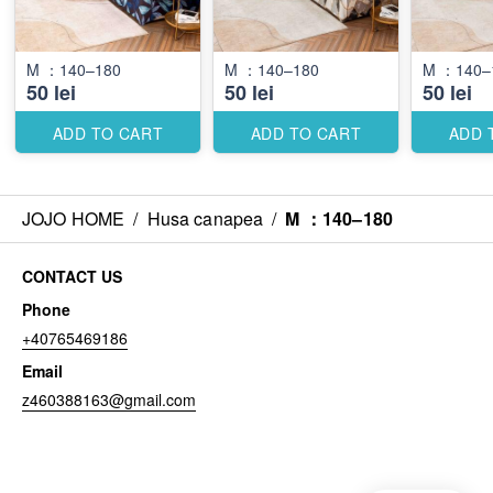
M ：140–180
M ：140–180
M ：140–
50 lei
50 lei
50 lei
ADD TO CART
ADD TO CART
ADD 
JOJO HOME
/
Husa canapea
/
M ：140–180
CONTACT US
Phone
+40765469186
Email
z460388163@gmail.com