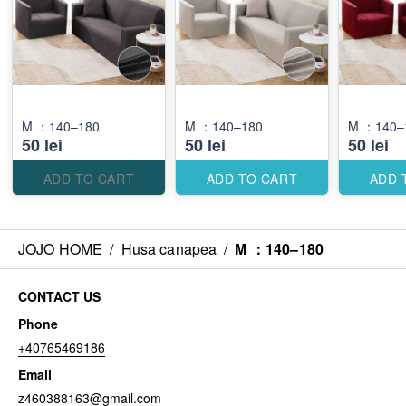
M ：140–180
M ：140–180
M ：140–
50 lei
50 lei
50 lei
ADD TO CART
ADD TO CART
ADD 
JOJO HOME
/
Husa canapea
/
M ：140–180
CONTACT US
Phone
+40765469186
Email
z460388163@gmail.com