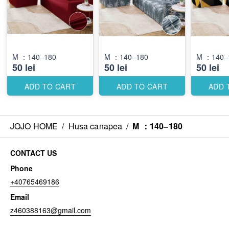
M ：140–180
M ：140–180
M ：140–
50 lei
50 lei
50 lei
ADD TO CART
ADD TO CART
ADD 
JOJO HOME
/
Husa canapea
/
M ：140–180
CONTACT US
Phone
+40765469186
Email
z460388163@gmail.com