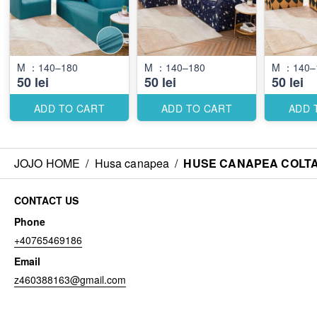
M ：140–180
M ：140–180
M ：140–
50 lei
50 lei
50 lei
ADD TO CART
ADD TO CART
ADD 
JOJO HOME
/
Husa canapea
/
HUSE CANAPEA COLTA
CONTACT US
Phone
+40765469186
Email
z460388163@gmail.com