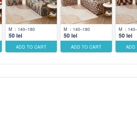
M ：140–180
M ：140–180
M ：140
50 lei
50 lei
50 lei
ADD TO CART
ADD TO CART
ADD