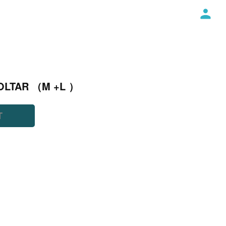
OLTAR （M +L ）
T