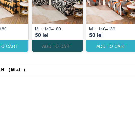
180
M ：140–180
M ：140–180
50 lei
50 lei
TO CART
ADD TO CART
ADD TO CART
R （M +L ）