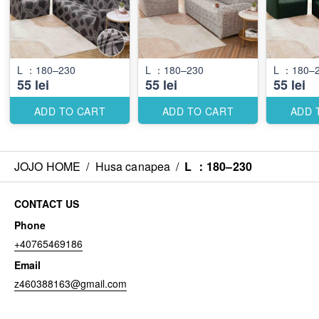
L ：180–230
L ：180–230
L ：180–
55 lei
55 lei
55 lei
ADD TO CART
ADD TO CART
ADD 
JOJO HOME
/
Husa canapea
/
L ：180–230
CONTACT US
Phone
+40765469186
Email
z460388163@gmail.com