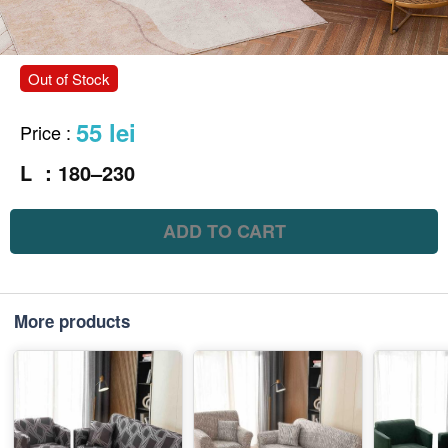
Out of Stock
55 lei
Price
:
L ：180–230
ADD TO CART
More products