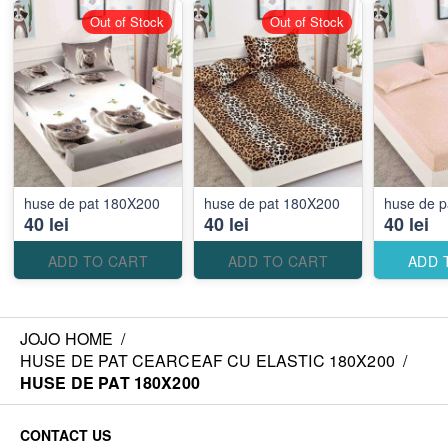
Out of Stock
Out of Stock
huse de pat 180X200
huse de pat 180X200
huse de 
40 lei
40 lei
40 lei
ADD TO CART
ADD TO CART
ADD 
JOJO HOME
/
HUSE DE PAT CEARCEAF CU ELASTIC 180X200
/
HUSE DE PAT 180X200
CONTACT US