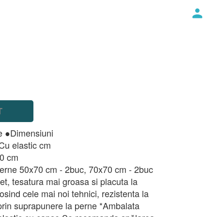
T
e ●Dimensiuni
Cu elastic cm
0x220 cm
Perne 50x70 cm - 2buc, 70x70 cm - 2buc
et, tesatura mai groasa si placuta la
osind cele mai noi tehnici, rezistenta la
prin suprapunere la perne *Ambalata