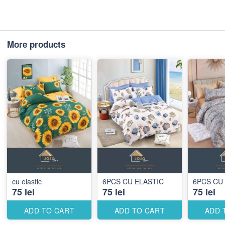
More products
cu elastic
6PCS CU ELASTIC
6PCS CU
75 lei
75 lei
75 lei
ADD TO CART
ADD TO CART
ADD 