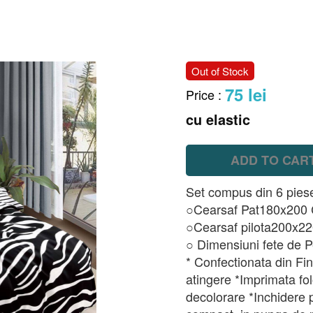
Out of Stock
75 lei
Price
:
cu elastic
ADD TO CAR
Set compus din 6 pies
○Cearsaf Pat180x200 
○Cearsaf pilota20
○ Dimensiuni fete de 
* Confectionata din Fin
atingere *Imprimata fol
decolorare *Inchidere 