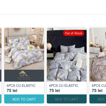
Out of Stock
6PCS CU ELASTIC
6PCS CU ELASTIC
6PCS CU
75 lei
75 lei
75 lei
ADD TO CART
ADD TO CART
ADD