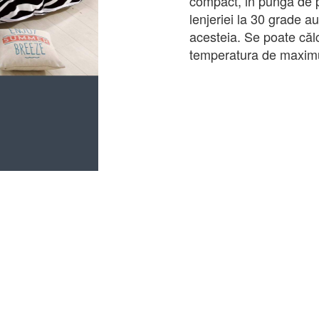
compact, in punga de 
lenjeriei la 30 grade a
acesteia. Se poate călca
temperatura de maxim