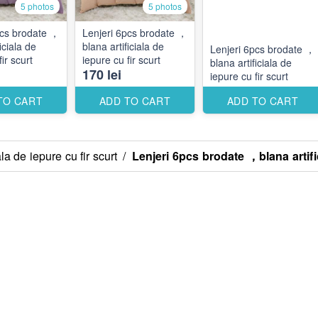
5 photos
5 photos
ate ，
Lenjeri 6pcs brodate ，
iciala de
blana artificiala de
Lenjeri 6pcs brodate ，
ir scurt
iepure cu fir scurt
blana artificiala de
170 lei
iepure cu fir scurt
TO CART
ADD TO CART
ADD TO CART
a de iepure cu fir scurt
/
Lenjeri 6pcs brodate ，blana artific