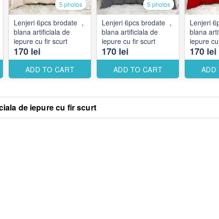
5 photos
5 photos
Lenjeri 6pcs brodate ，
Lenjeri 6pcs brodate ，
Lenjeri 6pcs bro
blana artificiala de
blana artificiala de
blana arti
iepure cu fir scurt
iepure cu fir scurt
iepure cu 
170 lei
170 lei
170 lei
ADD TO CART
ADD TO CART
ADD
iala de iepure cu fir scurt