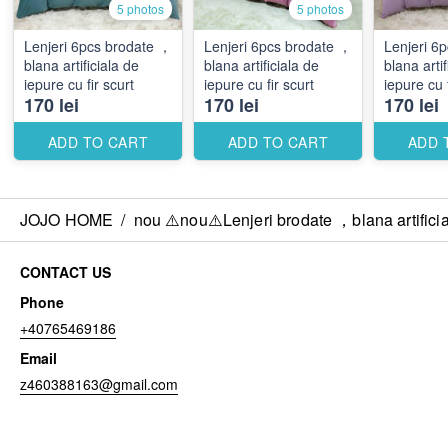
5 photos
5 photos
Lenjeri 6pcs brodate ，
Lenjeri 6pcs brodate ，
Lenjeri 6pcs brod
blana artificiala de
blana artificiala de
blana artif
iepure cu fir scurt
iepure cu fir scurt
iepure cu f
170 lei
170 lei
170 lei
ADD TO CART
ADD TO CART
ADD 
JOJO HOME
/
nou ⚠️nou⚠️Lenjeri brodate ，blana artificial
CONTACT US
Phone
+40765469186
Email
z460388163@gmail.com