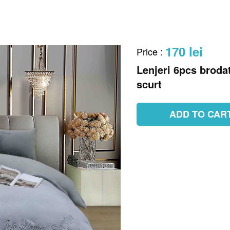
170 lei
Price
:
Lenjeri 6pcs brodat
scurt
ADD TO CAR