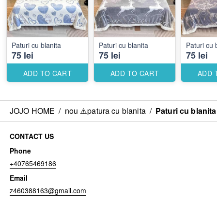
Paturi cu blanita
Paturi cu blanita
Paturi cu 
75 lei
75 lei
75 lei
ADD TO CART
ADD TO CART
ADD 
JOJO HOME
/
nou ⚠️patura cu blanita
/
Paturi cu blanita
CONTACT US
Phone
+40765469186
Email
z460388163@gmail.com