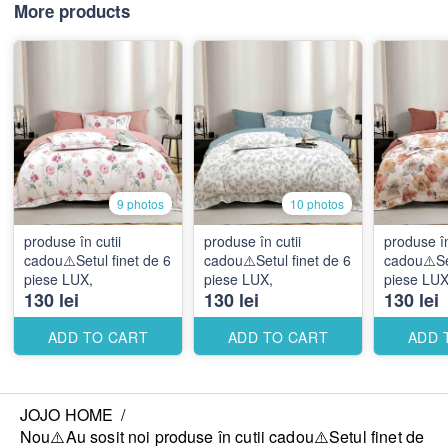
More products
9 photos
10 photos
produse în cutii
produse în cutii
produse în
cadou⚠️Setul finet de 6
cadou⚠️Setul finet de 6
cadou⚠️Set
piese LUX,
piese LUX,
piese LUX
130 lei
130 lei
130 lei
ADD TO CART
ADD TO CART
ADD 
JOJO HOME
/
Nou⚠️Au sosit noi produse în cutii cadou⚠️Setul finet de