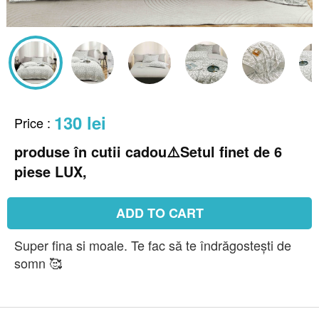
130 lei
Price
:
produse în cutii cadou⚠️Setul finet de 6
piese LUX,
ADD TO CART
Super fina si moale. Te fac să te îndrăgostești de
somn 🥰