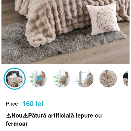
160 lei
Price
:
⚠️Nou⚠️️Pătură artificială iepure cu
fermoar