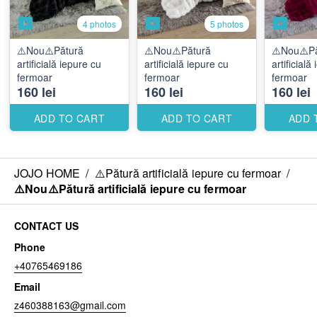
4 photos
5 photos
⚠️Nou⚠️️Pătură
⚠️Nou⚠️️Pătură
⚠️Nou⚠️️P
artificială iepure cu
artificială iepure cu
artificială
fermoar
fermoar
fermoar
160 lei
160 lei
160 lei
ADD TO CART
ADD TO CART
ADD 
JOJO HOME
/
⚠️️Pătură artificială iepure cu fermoar
/
⚠️Nou⚠️️Pătură artificială iepure cu fermoar
CONTACT US
Phone
+40765469186
Email
z460388163@gmail.com