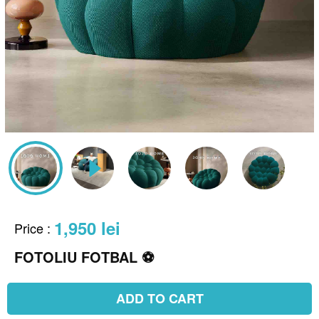
1,950 lei
Price
:
FOTOLIU FOTBAL ⚽️
ADD TO CART