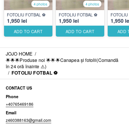
4 photos
4 photos
FOTOLIU FOTBAL ⚽️
FOTOLIU FOTBAL ⚽️
FOTOLIU 
1,950 lei
1,950 lei
1,950 le
ADD TO CART
ADD TO CART
ADD 
JOJO HOME
/
🌟🌟🌟Produse noi 🌟🌟🌟Canapea și fotolii(Comandă
în 24 oră înainte ⚠️)
/
FOTOLIU FOTBAL ⚽️
CONTACT US
Phone
+40765469186
Email
z460388163@gmail.com