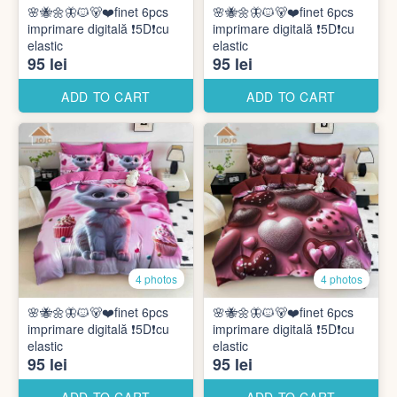
🌸🐝🌼🦋🐱🐻❤️finet 6pcs
🌸🐝🌼🦋🐱🐻❤️finet 6pcs
imprimare digitală ❗️5D❗️cu
imprimare digitală ❗️5D❗️cu
elastic
elastic
95 lei
95 lei
ADD TO CART
ADD TO CART
4 photos
4 photos
🌸🐝🌼🦋🐱🐻❤️finet 6pcs
🌸🐝🌼🦋🐱🐻❤️finet 6pcs
imprimare digitală ❗️5D❗️cu
imprimare digitală ❗️5D❗️cu
elastic
elastic
95 lei
95 lei