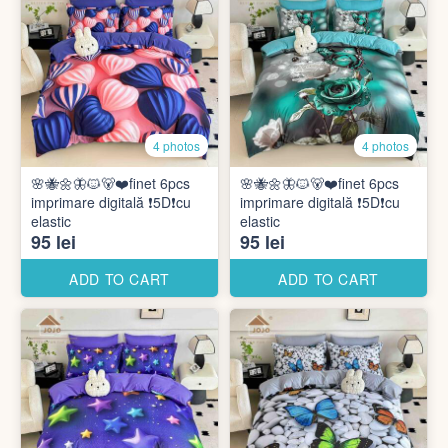
4 photos
4 photos
🌸🐝🌼🦋🐱🐻❤️finet 6pcs
🌸🐝🌼🦋🐱🐻❤️finet 6pcs
imprimare digitală ❗️5D❗️cu
imprimare digitală ❗️5D❗️cu
elastic
elastic
95 lei
95 lei
ADD TO CART
ADD TO CART