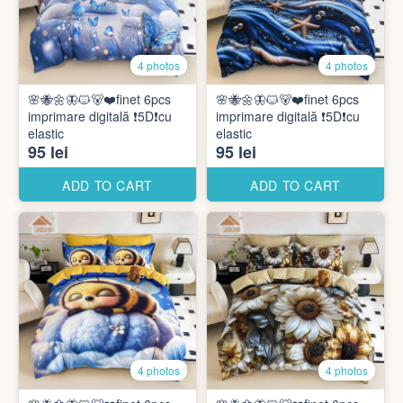
4 photos
4 photos
🌸🐝🌼🦋🐱🐻❤️finet 6pcs
🌸🐝🌼🦋🐱🐻❤️finet 6pcs
imprimare digitală ❗️5D❗️cu
imprimare digitală ❗️5D❗️cu
elastic
elastic
95 lei
95 lei
ADD TO CART
ADD TO CART
4 photos
4 photos