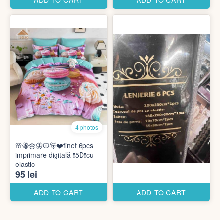
ADD TO CART
ADD TO CART
4 photos
🌸🐝🌼🦋🐱🐻❤️finet 6pcs
imprimare digitală ❗️5D❗️cu
elastic
95 lei
ADD TO CART
ADD TO CART