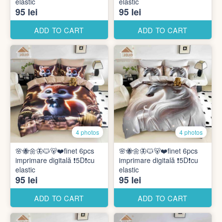
elastic
elastic
95 lei
95 lei
ADD TO CART
ADD TO CART
4 photos
4 photos
🌸🐝🌼🦋🐱🐻❤️finet 6pcs
🌸🐝🌼🦋🐱🐻❤️finet 6pcs
imprimare digitală ❗️5D❗️cu
imprimare digitală ❗️5D❗️cu
elastic
elastic
95 lei
95 lei
ADD TO CART
ADD TO CART