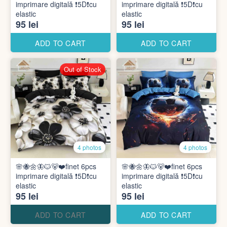
imprimare digitală ❗️5D❗️cu
imprimare digitală ❗️5D❗️cu
elastic
elastic
95 lei
95 lei
ADD TO CART
ADD TO CART
Out of Stock
4 photos
4 photos
🌸🐝🌼🦋🐱🐻❤️finet 6pcs
🌸🐝🌼🦋🐱🐻❤️finet 6pcs
imprimare digitală ❗️5D❗️cu
imprimare digitală ❗️5D❗️cu
elastic
elastic
95 lei
95 lei
ADD TO CART
ADD TO CART