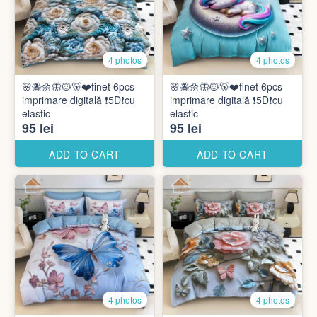
4 photos
4 photos
🌸🐝🌼🦋🐱🐻❤️finet 6pcs
🌸🐝🌼🦋🐱🐻❤️finet 6pcs
imprimare digitală ❗️5D❗️cu
imprimare digitală ❗️5D❗️cu
elastic
elastic
95 lei
95 lei
ADD TO CART
ADD TO CART
4 photos
4 photos