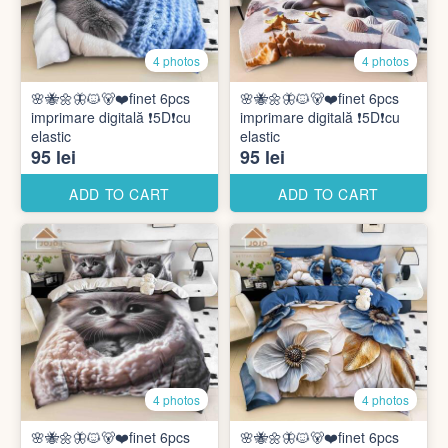
4 photos
4 photos
🌸🐝🌼🦋🐱🐻❤️finet 6pcs
🌸🐝🌼🦋🐱🐻❤️finet 6pcs
imprimare digitală ❗️5D❗️cu
imprimare digitală ❗️5D❗️cu
elastic
elastic
95 lei
95 lei
ADD TO CART
ADD TO CART
4 photos
4 photos
🌸🐝🌼🦋🐱🐻❤️finet 6pcs
🌸🐝🌼🦋🐱🐻❤️finet 6pcs