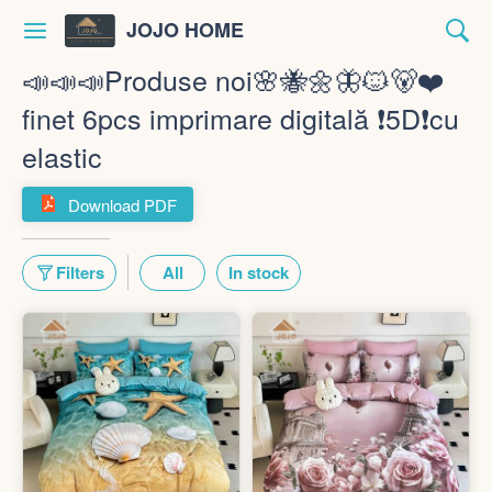
JOJO HOME
📣📣📣Produse noi🌸🐝🌼🦋🐱🐻❤️
finet 6pcs imprimare digitală ❗️5D❗️cu
elastic
Download PDF
Filters
All
In stock