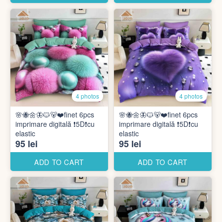
4 photos
4 photos
🌸🐝🌼🦋🐱🐻❤️finet 6pcs
🌸🐝🌼🦋🐱🐻❤️finet 6pcs
imprimare digitală ❗️5D❗️cu
imprimare digitală ❗️5D❗️cu
elastic
elastic
95 lei
95 lei
ADD TO CART
ADD TO CART