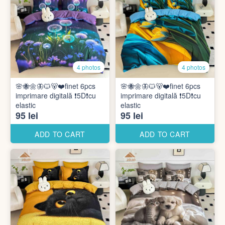
4 photos
4 photos
🌸🐝🌼🦋🐱🐻❤️finet 6pcs
🌸🐝🌼🦋🐱🐻❤️finet 6pcs
imprimare digitală ❗️5D❗️cu
imprimare digitală ❗️5D❗️cu
elastic
elastic
95 lei
95 lei
ADD TO CART
ADD TO CART