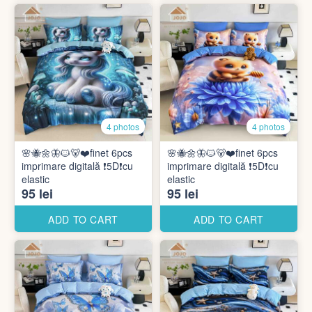
4 photos
4 photos
🌸🐝🌼🦋🐱🐻❤️finet 6pcs
🌸🐝🌼🦋🐱🐻❤️finet 6pcs
imprimare digitală ❗️5D❗️cu
imprimare digitală ❗️5D❗️cu
elastic
elastic
95 lei
95 lei
ADD TO CART
ADD TO CART