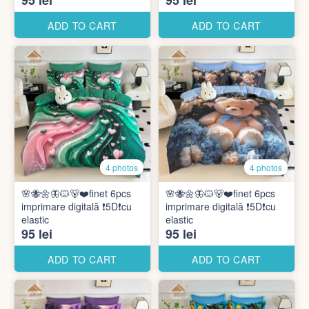
95 lei
95 lei
ADD TO CART
ADD TO CART
4 photos
4 photos
🌸🐝🌼🦋🐱🐻❤️finet 6pcs
🌸🐝🌼🦋🐱🐻❤️finet 6pcs
imprimare digitală ❗️5D❗️cu
imprimare digitală ❗️5D❗️cu
elastic
elastic
95 lei
95 lei
ADD TO CART
ADD TO CART