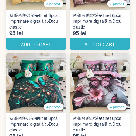
4 photos
4 photos
🌸🐝🌼🦋🐱🐻❤️finet 6pcs
🌸🐝🌼🦋🐱🐻❤️finet 6pcs
imprimare digitală ❗️5D❗️cu
imprimare digitală ❗️5D❗️cu
elastic
elastic
95 lei
95 lei
ADD TO CART
ADD TO CART
4 photos
4 photos
🌸🐝🌼🦋🐱🐻❤️finet 6pcs
🌸🐝🌼🦋🐱🐻❤️finet 6pcs
imprimare digitală ❗️5D❗️cu
imprimare digitală ❗️5D❗️cu
elastic
elastic