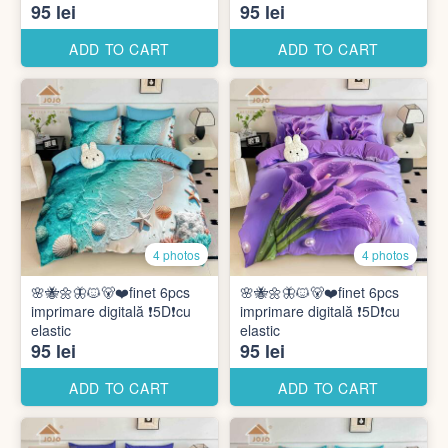
95 lei
95 lei
ADD TO CART
ADD TO CART
4 photos
4 photos
🌸🐝🌼🦋🐱🐻❤️finet 6pcs
🌸🐝🌼🦋🐱🐻❤️finet 6pcs
imprimare digitală ❗️5D❗️cu
imprimare digitală ❗️5D❗️cu
elastic
elastic
95 lei
95 lei
ADD TO CART
ADD TO CART