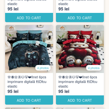
elastic
elastic
95 lei
95 lei
ADD TO CART
ADD TO CART
4 photos
4 photos
🌸🐝🌼🦋🐱🐻❤️finet 6pcs
🌸🐝🌼🦋🐱🐻❤️finet 6pcs
imprimare digitală ❗️5D❗️cu
imprimare digitală ❗️5D❗️cu
elastic
elastic
95 lei
95 lei
ADD TO CART
ADD TO CART