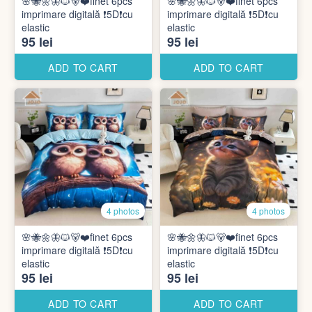
🌸🐝🌼🦋🐱🐻❤️finet 6pcs
🌸🐝🌼🦋🐱🐻❤️finet 6pcs
imprimare digitală ❗️5D❗️cu
imprimare digitală ❗️5D❗️cu
elastic
elastic
95 lei
95 lei
ADD TO CART
ADD TO CART
4 photos
4 photos
🌸🐝🌼🦋🐱🐻❤️finet 6pcs
🌸🐝🌼🦋🐱🐻❤️finet 6pcs
imprimare digitală ❗️5D❗️cu
imprimare digitală ❗️5D❗️cu
elastic
elastic
95 lei
95 lei
ADD TO CART
ADD TO CART