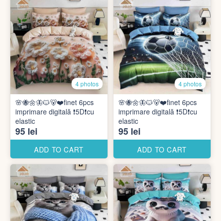
4 photos
4 photos
🌸🐝🌼🦋🐱🐻❤️finet 6pcs
🌸🐝🌼🦋🐱🐻❤️finet 6pcs
imprimare digitală ❗️5D❗️cu
imprimare digitală ❗️5D❗️cu
elastic
elastic
95 lei
95 lei
ADD TO CART
ADD TO CART