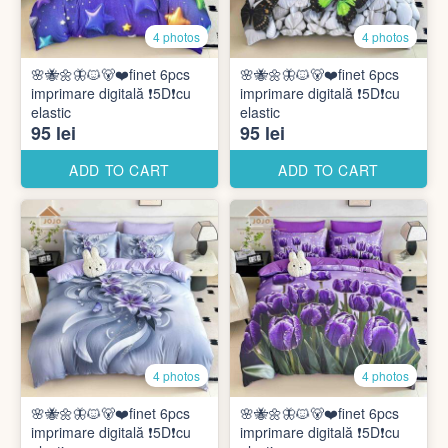
4 photos
4 photos
🌸🐝🌼🦋🐱🐻❤️finet 6pcs
🌸🐝🌼🦋🐱🐻❤️finet 6pcs
imprimare digitală ❗️5D❗️cu
imprimare digitală ❗️5D❗️cu
elastic
elastic
95 lei
95 lei
ADD TO CART
ADD TO CART
4 photos
4 photos
🌸🐝🌼🦋🐱🐻❤️finet 6pcs
🌸🐝🌼🦋🐱🐻❤️finet 6pcs
imprimare digitală ❗️5D❗️cu
imprimare digitală ❗️5D❗️cu