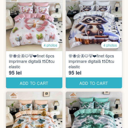
4 photos
4 photos
🌸🐝🌼🦋🐱🐻❤️finet 6pcs
🌸🐝🌼🦋🐱🐻❤️finet 6pcs
imprimare digitală ❗️5D❗️cu
imprimare digitală ❗️5D❗️cu
elastic
elastic
95 lei
95 lei
ADD TO CART
ADD TO CART